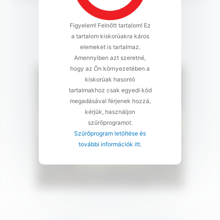
Kattints a csillagokra az értékeléshez!
Figyelem! Felnőtt tartalom! Ez
a tartalom kiskorúakra káros
elemeket is tartalmaz.
Átlagérték:
4.8
/ 5. Értékelések száma:
273
Amennyiben azt szeretné,
hogy az Ön környezetében a
kiskorúak hasonló
tartalmakhoz csak egyedi kód
megadásával férjenek hozzá,
kérjük, használjon
szűrőprogramot.
Szűrőprogram letöltése és
további információk itt.