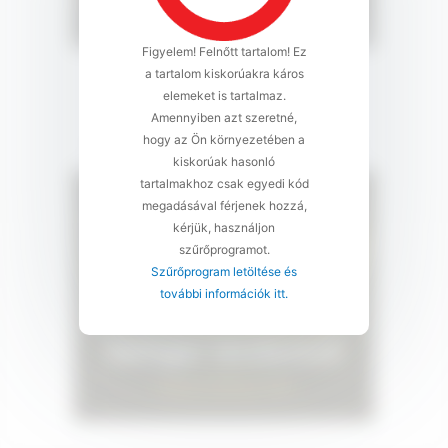
Figyelem! Felnőtt tartalom! Ez
Kattints a csillagokra az értékeléshez!
a tartalom kiskorúakra káros
elemeket is tartalmaz.
Amennyiben azt szeretné,
hogy az Ön környezetében a
Átlagérték:
4.7
/ 5. Értékelések száma:
152
kiskorúak hasonló
tartalmakhoz csak egyedi kód
megadásával férjenek hozzá,
kérjük, használjon
szűrőprogramot.
Szűrőprogram letöltése és
további információk itt.