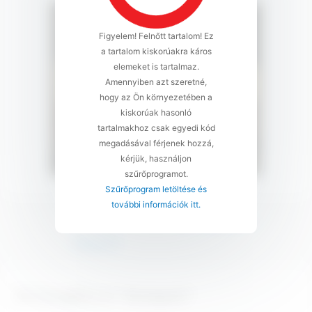
Figyelem! Felnőtt tartalom! Ez
a tartalom kiskorúakra káros
elemeket is tartalmaz.
Amennyiben azt szeretné,
hogy az Ön környezetében a
kiskorúak hasonló
tartalmakhoz csak egyedi kód
megadásával férjenek hozzá,
kérjük, használjon
szűrőprogramot.
Szűrőprogram letöltése és
további információk itt.
←
Previous
Next Bejegyzés
→
Bejegyzés
25 thoughts on “Kúriaparti”