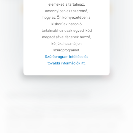
elemeket is tartalmaz.
Amennyiben azt szeretné,
hogy az Ön környezetében a
kiskorúak hasonló
tartalmakhoz csak egyedi kód
megadásával férjenek hozzá,
kérjük, használjon
szűrőprogramot.
Szűrőprogram letöltése és
további információk itt.
SZEXTÖRTÉNETEK BEKÜLDÉSE
Vágyfokozó, izgalmas, egyedi és különleges
szex történetek,
erotikus történetek
. A szex történetek között bármilyen témát
szívesen fogadunk és persze publikálunk, így lehet családi,