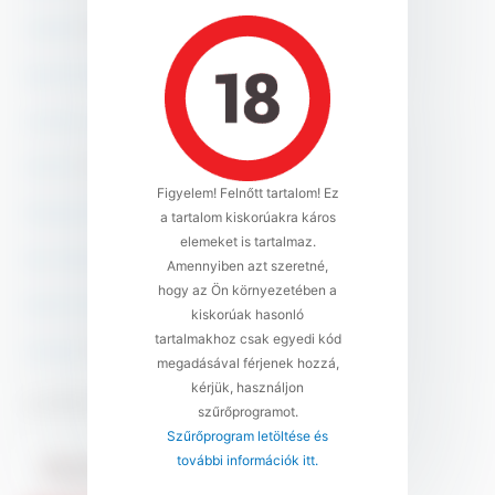
családi
(665)
Egyéb kategória
(904)
erotikus vers
(5)
extrém
(432)
Figyelem! Felnőtt tartalom! Ez
feleség-férj
(273)
a tartalom kiskorúakra káros
elemeket is tartalmaz.
idos-fiatal
(553)
Amennyiben azt szeretné,
hogy az Ön környezetében a
leszbi-homo
(263)
kiskorúak hasonló
tartalmakhoz csak egyedi kód
swinger
(183)
megadásával férjenek hozzá,
kérjük, használjon
AJÁNLÓ
szűrőprogramot.
Szűrőprogram letöltése és
további információk itt.