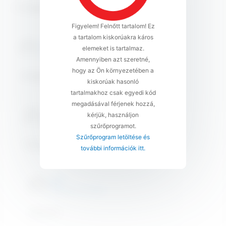
Jó reggelt Kitti
Figyelem! Felnőtt tartalom! Ez
a tartalom kiskorúakra káros
KITTI
elemeket is tartalmaz.
2021.07.03. AT 05:28
Amennyiben azt szeretné,
hogy az Ön környezetében a
Jóreggelt apa
kiskorúak hasonló
tartalmakhoz csak egyedi kód
megadásával férjenek hozzá,
APA36
kérjük, használjon
2021.07.03. AT 05:29
szűrőprogramot.
Szűrőprogram letöltése és
Hogy aludtál??
további információk itt.
KITTI
2021.07.03. AT 05:32
Jól és te?