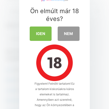
Ön elmúlt már 18
éves?
SZEX TÖRTÉNETEK ARCHÍVUM
IGEN
NEM
EROTIKUS TÖRTÉNETEK KATEGÓRIÁK
SZERINT
anál
(352)
BDSM
(127)
Figyelem! Felnőtt tartalom! Ez
a tartalom kiskorúakra káros
családi
(665)
elemeket is tartalmaz.
Amennyiben azt szeretné,
Egyéb kategória
(904)
hogy az Ön környezetében a