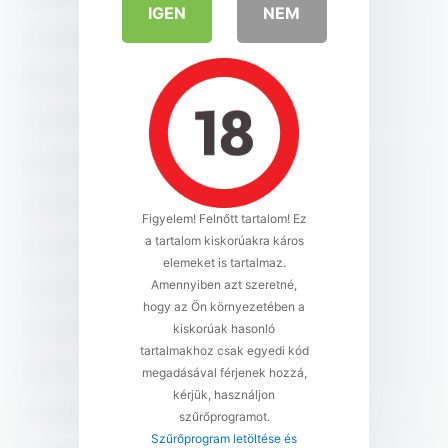
IGEN
NEM
anál
(352)
BDSM
(127)
családi
(665)
Egyéb kategória
(903)
erotikus vers
(5)
Figyelem! Felnőtt tartalom! Ez
a tartalom kiskorúakra káros
extrém
(432)
elemeket is tartalmaz.
Amennyiben azt szeretné,
feleség-férj
(273)
hogy az Ön környezetében a
kiskorúak hasonló
idos-fiatal
(553)
tartalmakhoz csak egyedi kód
leszbi-homo
(263)
megadásával férjenek hozzá,
kérjük, használjon
swinger
(183)
szűrőprogramot.
Szűrőprogram letöltése és