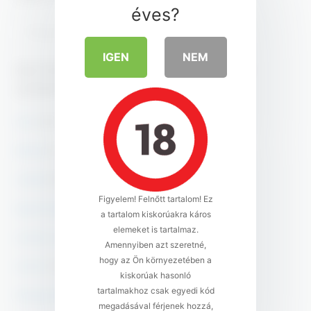
éves?
IGEN
NEM
EROTIKUS TÖRTÉNETEK KATEGÓRIÁK
SZERINT
anál
(352)
BDSM
(127)
családi
(665)
Figyelem! Felnőtt tartalom! Ez
Egyéb kategória
(904)
a tartalom kiskorúakra káros
elemeket is tartalmaz.
erotikus vers
(5)
Amennyiben azt szeretné,
hogy az Ön környezetében a
extrém
(432)
kiskorúak hasonló
tartalmakhoz csak egyedi kód
feleség-férj
(273)
megadásával férjenek hozzá,