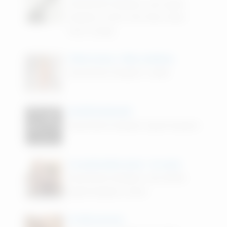
Szextörténet kategória: anál, Egyéb
kategória, extrém, idos-fiatal, leszbi-
homo, swinger
Tiltott zuhany – Réka csábítása
Szextörténet kategória: családi
AZ IDŐ ELSZALAD!
Szextörténet kategória: Egyéb kategória
A szemérmetlen páros – Az utcán
Szextörténet kategória: anál, BDSM,
Egyéb kategória, extrém
Az idős asszony