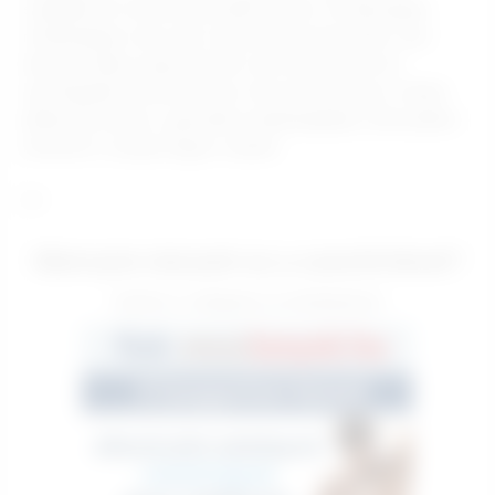
szolgáltató és remek bónuszokkal várnak. Ha belevágnál,
mindenképpen nézz szét a kaszinó bónuszok között, ahol
biztosan találsz majd kedvedre való online kaszinó és
sportfogadási üdvözlő bónuszt. Mi most búcsúzunk, minden
játékosnak sikeres, ugyanakkor felelősségteljes online játékot
kívánunk! A Jackpot legyen veletek!
(x)
Mennyire tetszett ez a szextörténet?
Kattints a csillagokra az értékeléshez!