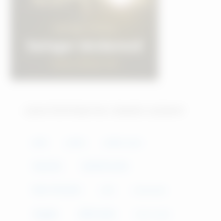
SZEXTÖRTÉNETEK CÍMKÉK SZERINT
anál
anális
anális szex
baszás
beleélvezés
bele élvezés
csók
csókolózás
dugás
elélvezés
farok verés