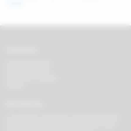
ide most!
Oldaltérkép
Adatkezelési tájékoztató
Felhasználási feltételek
Erotikus történet beküldése
Kapcsolat
Bemutatkozás
A szextortnetek.hu azért jött létre, hogy lehetőséget kínáljon
mindazoknak, akik szeretnének szex történeteket, erotikus