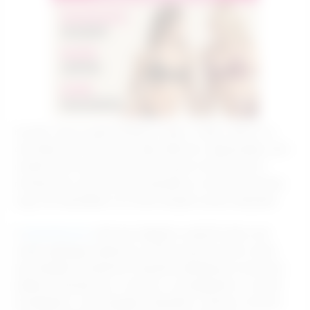
Ha akár csak az egyik kérdésre is igen a válasz, akkor ez a
cikk Neked szól. Egy olyan oldalt ajánlunk a figyelmedbe, ahol
rendkívül sok hasznos információ, tipp és trükk érhető el
mindazoknak, akik szeretnék kipróbálni az online kaszinózást,
vagy már kipróbálták, de növelni akarják nyerési esélyeiket.
A
CasinoGurul.hu
oldal egy független szakértői oldal, ahol
valódi segítséget kaphatsz az online kaszinók, illetve online
sportfogadás témaköréről. Részletes játékkalauzt olvashatsz
például a blackjackről, a rulettről, a nyerőgépekről, a nyerési
stratégiákról, a sportfogadás mikéntjéről, valamint a kaszinó