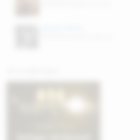
Szextörténet kategória: idos-fiatal
Egy gyors autós tali
Szextörténet kategória: leszbi-homo
EZT IS NÉZD MEG!