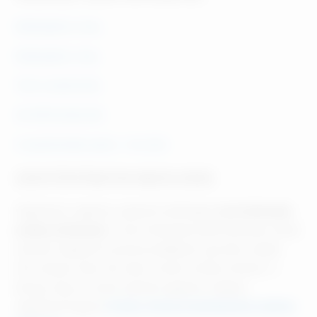
Közbenjárás 2.rész
Közbenjárás 1.rész
Tomi a szerencsés
AZ IDŐ ELSZALAD!
A szemérmetlen páros – Az utcán
SZEXTÖRTÉNETEK BEKÜLDÉSE
Vágyfokozó, izgalmas, egyedi és különleges
szex történetek,
erotikus történetek
. A szex történetek között bármilyen témát
szívesen fogadunk és persze publikálunk, így lehet családi,
milf, swinger, fiatal, idő, bdsm, extrém erotikus történet. A
lényeg, hogy az olvasó számára izgalmas, érdekes,
vágyfokozó legyen!
Erotikus történet beküldéséhez kattints