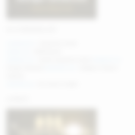
EZ IS ÉRDEKELHET
rosszlanyok.hu
- Szexpartner kereső
smpixie.com
- BDSM kereső
adultpixie.com
- Amatőr szexpartner kereső
swingercity.eu
-
Swinger társkereső
testmester.com
- Kollagén és hialuron
webshop
sexstories.org
- Sex stories in English
AJÁNLÓ