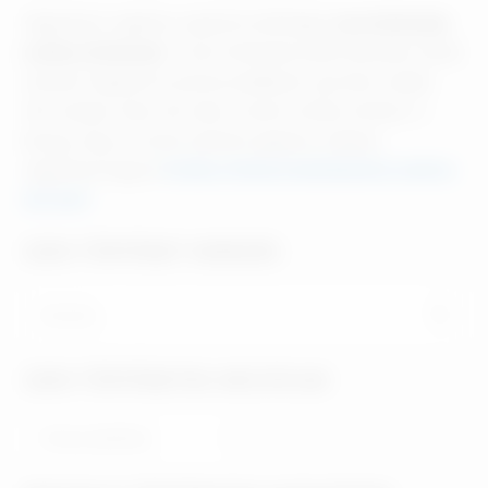
Vágyfokozó, izgalmas, egyedi és különleges
szex történetek,
erotikus történetek
. A szex történetek között bármilyen témát
szívesen fogadunk és persze publikálunk, így lehet családi,
milf, swinger, fiatal, idő, bdsm, extrém erotikus történet. A
lényeg, hogy az olvasó számára izgalmas, érdekes,
vágyfokozó legyen!
Erotikus történet beküldéséhez kattints
ide most!
SZEX TÖRTÉNET KERESÉS
SZEX TÖRTÉNETEK ARCHÍVUM