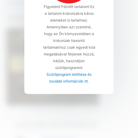
swinger
(183)
Figyelem! Felnőtt tartalom! Ez
a tartalom kiskorúakra káros
AJÁNLÓ
elemeket is tartalmaz.
Amennyiben azt szeretné,
hogy az Ön környezetében a
kiskorúak hasonló
tartalmakhoz csak egyedi kód
megadásával férjenek hozzá,
kérjük, használjon
szűrőprogramot.
Szűrőprogram letöltése és
további információk itt.
LEGÚJABB SZEXTÖRTÉNETEK